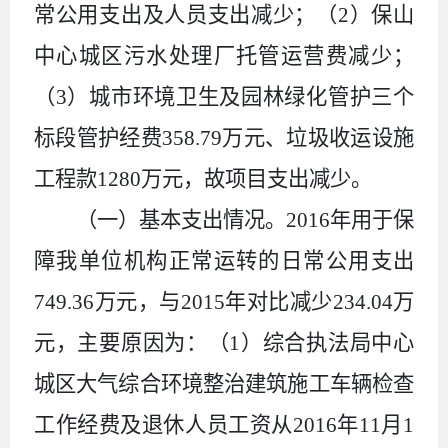
常公用支出及人员支出减少；（
2
）保山
中心城区污水处理厂托管运营费减少；
（
3
）城市环境卫生及园林绿化管护三个
标段管护经费
358.79
万元、垃圾收运设施
工程款
1280
万元，故项目支出减少。
（一）基本支出情况。
2016
年用于保
障我单位机构正常运转的日常公用支出
749.36
万元，与
2015
年对比减少
234.04
万
元，主要原因为：（
1
）综合执法局中心
城区大气综合环境整治建筑施工车辆检查
工作经费及退休人员工资从
2016
年
11
月
1