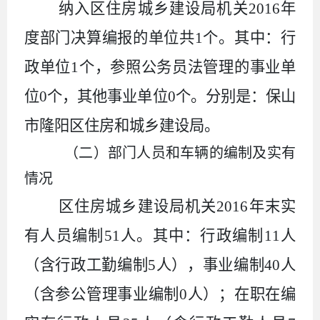
纳入区住房城乡建设局机关
2016
年
度部门决算编报的单位共
1
个。其中：行
政单位
1
个，参照公务员法管理的事业单
位
0
个，其他事业单位
0
个。分别是：保山
市隆阳区住房和城乡建设局。
（二）部门人员和车辆的编制及实有
情况
区住房城乡建设局机关
2016
年末实
有人员编制
51
人。其中：行政编制
11
人
（含行政工勤编制
5
人），事业编制
40
人
（含参公管理事业编制
0
人）；在职在编