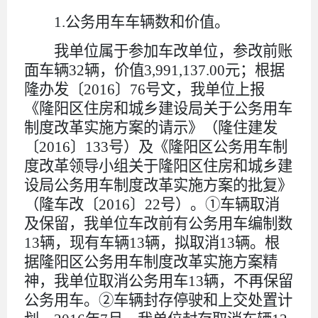
1.公务用车车辆数和价值。
我单位属于参加车改单位，参改前账
面车辆
32
辆，价值
3,991,137.00
元；根据
隆办发〔
2016
〕
76
号文，我单位上报
《隆阳区住房和城乡建设局关于公务用车
制度改革实施方案的请示》（隆住建发
〔
2016
〕
133
号）及《隆阳区公务用车制
度改革领导小组关于隆阳区住房和城乡建
设局公务用车制度改革实施方案的批复》
（隆车改〔
2016
〕
22
号）。①车辆取消
及保留，我单位车改前有公务用车编制数
13
辆，现有车辆
13
辆，拟取消
13
辆。根
据隆阳区公务用车制度改革实施方案精
神，我单位取消公务用车
13
辆，不再保留
公务用车。②车辆封存停驶和上交处置计