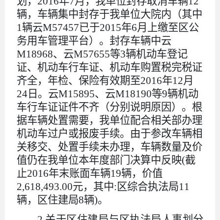
划，
2016
年
7
月，我单位封存取消车辆
12
辆，车辆集中封存于我单位大院内（其中
1
辆云
M57457
已于
2015
年
6
月上缴至区公
务用车管理平台）。封存车辆中云
M18968
、云
M57655
等
3
辆机动车登记
证、机动车行车证、机动车购置税完税证
齐全，年检、保险有效期至
2016
年
12
月
24
日。云
M15895
、云
M18190
等
9
辆机动
车行车证证件不齐（分别说明原因）。根
据车辆处置需要，我单位配合相关部办理
机动车过户或报废手续。由于参改车辆相
关移交、处置手续未办理，车辆数量及价
值仍在我单位本年度部门决算中反映
(
截
止
2016
年末账面车辆
19
辆，价值
2,618,493.00
元，其中
:
区综合执法局
11
辆，区住建局
8
辆
)
。
2.关于区住建局与区执法局人事划分