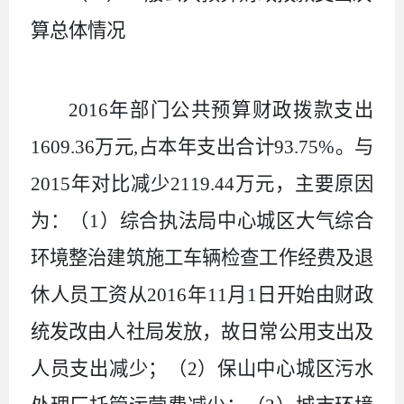
算总体情况
2016
年部门公共预算财政拨款支出
1609.36
万元
,
占本年支出合计
93.75%
。与
2015
年对比减少
2119.44
万元，主要原因
为：（
1
）综合执法局中心城区大气综合
环境整治建筑施工车辆检查工作经费及退
休人员工资从
2016
年
11
月
1
日开始由财政
统发改由人社局发放，故日常公用支出及
人员支出减少；（
2
）保山中心城区污水