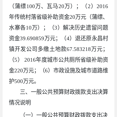
（蒲缥
100
万、瓦马
20
万）；（
2
）
2016
年传统村落省级补助资金
20
万元（蒲缥、
水寨各
10
万）；（
3
）解决历史遗留问题
资金
39.690859
万元；（
4
）退还原永昌村
镇开发公司多缴土地款
67.583218
万元；
（
5
）
2016
年度城市公共厕所省级补助资
金
220
万元；（
6
）市政设施及城市道路维
护
500
万元。
三、一般公共预算财政拨款支出决算
情况说明
（一）一般公共预算财政拨款支出决