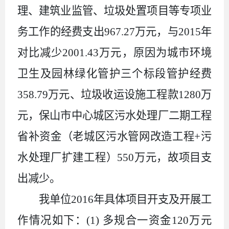
理、建筑业监管、垃圾处置项目等专项业
务工作的经费支出
967.27
万元，与
2015
年
对比减少
2001.43
万元，原因为城市环境
卫生及园林绿化管护三个标段管护经费
358.79
万元、垃圾收运设施工程款
1280
万
元，保山市中心城区污水处理厂二期工程
省补资金（老城区污水管网改造工程
+
污
水处理厂扩建工程）
550
万元，故项目支
出减少。
我单位
2016
年具体项目开支及开展工
作情况如下：
(1)
多规合一资金
120
万元