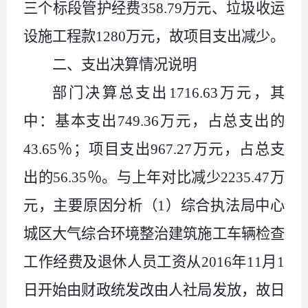
三个标段管护经费
358.79
万元、垃圾收运
设施工程款
1280
万元，故项目支出减少。
二、支出决算情况说明
部门决算总支出
1716.63
万元，其
中：基本支出
749.36
万元，占总支出的
43.65
％；项目支出
967.27
万元，占总支
出的
56.35
％。与上年对比减少
2235.47
万
元，主要原因分析（
1
）综合执法局中心
城区大气综合环境整治建筑施工车辆检查
工作经费及退休人员工资从
2016
年
11
月
1
日开始由财政统发改由人社局发放，故日