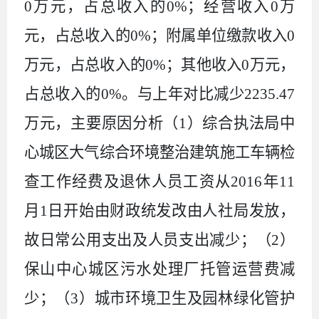
0
万元，占总收入的
0%
；经营收入
0
万
元，占总收入的
0%
；附属单位缴款收入
0
万元，占总收入的
0%
；其他收入
0
万元，
占总收入的
0%
。与上年对比减少
2235.47
万元，主要原因分析（
1
）综合执法局中
心城区大气综合环境整治建筑施工车辆检
查工作经费及退休人员工资从
2016
年
11
月
1
日开始由财政统发改由人社局发放，
故日常公用支出及人员支出减少；（
2
）
保山中心城区污水处理厂托管运营费减
少；（
3
）城市环境卫生及园林绿化管护