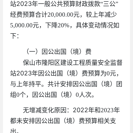
2023
站
年一般公共预算财政拨款
“
三公
”
经费预算合计
20,000.00
元，较上年减少
5,000.00
元，下降
20%
，具体变动情况如
下
：
（一）因公出国（境）费
保山市隆阳区建设工程质量安全监督
2023
站
年因公出国（境）费预算为
0
元，
与上年持平。共计安排因公出国（境）团
组
0
个，因公出国（境）
0
人次。
2022
无增减变化原因：
年和
2023
年
都未安排因公出国（境）费预算相关支
出。