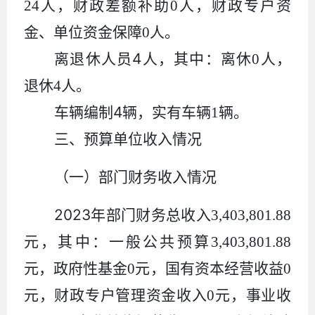
24
人，财政差额补助
0
人，财政专户资
金、单位资金保障
0
人。
4
离退休人员
人，其中：离休
0
人，
退休
4
人。
4
车辆编制
辆，实有车辆
1
辆。
三、预算单位收入情况
（一）部门财务收入情况
2023
年部门财务总收入
3,403,801.88
元，其中：一般公共预算
3,403,801.88
元，政府性基金
0
元，国有资本经营收益
0
元，财政专户管理资金收入
0
元，事业收