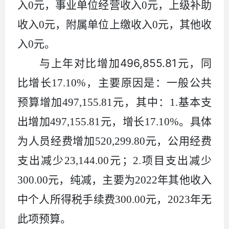
入
0
元，事业单位经营收入
0
元，上级补助
收入
0
元，附属单位上缴收入
0
元，其他收
入
0
元。
496,855.81
与上年对比增加
元，同
比增长
17.10%
，主要原因是：一般公共
预算增加
497,155.81
元，其中：
1.
基本支
出增加
497,155.81
元，增长
17.10%
。具体
为人员经费增加
520,299.80
元，公用经费
支出减少
23,144.00
元；
2.
项目支出减少
300.00
元，纯减，主要为
2022
年其他收入
中个人所得税手续费
300.00
元，
2023
年无
此项预算。