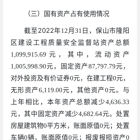
（三）国有资产占有使用情况
2022
截至
年
12
月
31
日，保山市隆阳
区建设工程质量安全监督站资产总额
1,099,915.69
元，其中，流动资产
1,005,998.90
元，固定资产
87,797.79
元，
对外投资及有价证券
0
元，在建工程
0
元，
无形资产
6,119.00
元，其他资产
0
元。与
上年相比，本年资产总额减少
4,636.33
元，其中固定资产减少
4,682.64
元。处置
房屋建筑物
0
平方米，账面原值
0
元；处置
车辆
0
辆，账面原值
0
元；报废报损资产
0