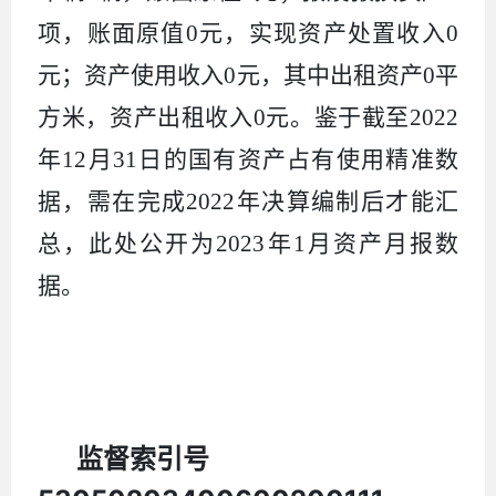
项，账面原值
0
元，实现资产处置收入
0
元；资产使用收入
0
元，其中出租资产
0
平
方米，资产出租收入
0
元。鉴于截至
2022
年
12
月
31
日的国有资产占有使用精准数
据，需在完成
2022
年决算编制后才能汇
总，此处公开为
2023
年
1
月资产月报数
据。
监督索引号