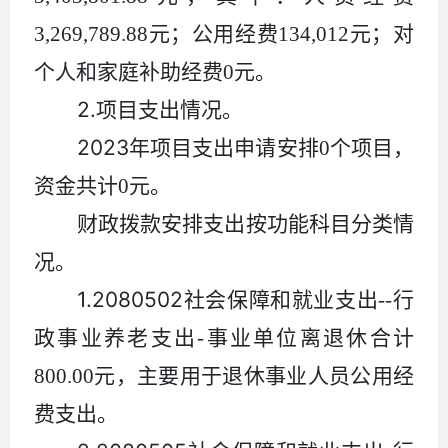
3,269,789.88
元；公用经费
134,012
元；对
个人和家庭补助经费
0
元。
2.
项目支出情况。
2023
年项目支出申请安排
0
个项目，
资金共计
0
元。
财政拨款安排支出按功能科目分类情
况。
1.2080502
社会保障和就业支出
--
行
政事业养老支出
-
事业单位离退休合计
800.00
元，主要用于退休事业人员公用经
费支出。