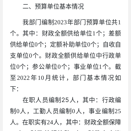
二、预算单位基本情况
我部门编制
2023
年部门预算单位共
1
个。其中：财政全额供给单位
1
个；差额
供给单位
0
个；定额补助单位
0
个；自收自
支单位
0
个。财政全额供给单位中行政单
位
0
个；参公单位
0
个；事业单位
1
个。截
至
2022
年
1
0
月统计，部门基本情况如
下：
25
在职人员编制
人，其中：行政编
制
0
人，工勤人员编制
0
人，事业编制
25
人。在职实有
24
人，其中：财政全额保障