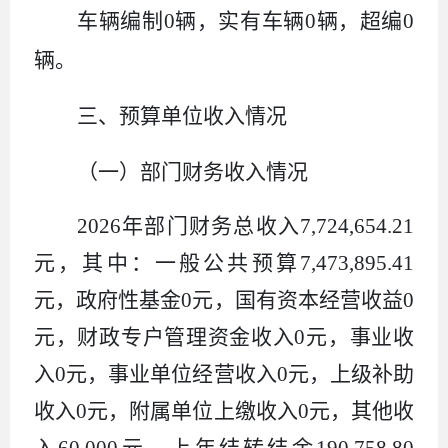
车辆编制
0
辆，实有车辆
0
辆，超编
0
辆。
三、预算单位收入情况
（一）部门财务收入情况
2026
年部门财务总收入
7,724,654
.
21
元，其中：一般公共预算
7,473,895
.
41
元，政府性基金
0
元，国有资本经营收益
0
元，
财政专户管理资金收入
0
元
，
事业收
入
0
元，事业单位经营收入
0
元，上级补助
收入
0
元，附属单位上缴收入
0
元，其他收
入
6
0
,
000
元
，
上年结转结余
190,758.80