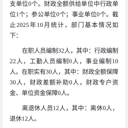
支单位
0
个。财政全额供给单位中行政单
位
1
个；参公单位
0
个；事业单位
0
个。截
止
2025
年
10
月统计，部门基本情况如
下：
在职人员编制
32
人，其中：行政编制
22
人，工勤人员编制
0
人，事业编制
10
人。在职实有
30
人，其中：财政全额保障
30
人，财政差额补助
0
人，财政专户资
金、单位资金保障
0
人。
离退休人员
12
人，其中：离休
0
人，
退休
12
人。