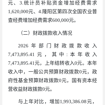
元、
3.
统计员补贴资金增加经费需求
1,620,000
元、
4.
隆阳区第四次全国农业普
查经费增加经费需求
600,000
元。
（二）财政拨款收入情况
2026
年部门财政拨款收入
7,473,895
.
41
元，其中
:
本年收入
7,473,895
.
41
元，上年结转收入
0
元。本年
收入中，一般公共预算财政拨款
0
元，政
府性基金预算财政拨款
0
元，国有资本经
营收益财政拨款
0
元。
与上年对比，增加
1,993,386.08
元，