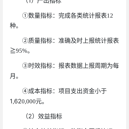
1
（
）产出指标
①
数量指标：
完成各类统计报表
12
种。
②
质量指标：
准确及时上报统计报表
≧
95%
。
③
时效指标：
报表数据上报周期为每
月
。
④
成本指标：
项目支出资金小于
1
62
,
0,000
元。
2
（
）效益指标