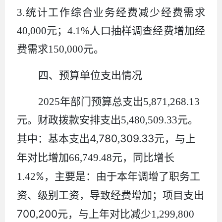
3.
统计工作综合业务经费减少
经费需求
40,000
元；
4.1%
人口抽样调查经费增加经
费需求
150,000
元。
四、
预算单位支出情况
2025
年部门预算总支出
5,871,268.13
元。财政拨款安排支出
5,480,509.33
元。
4
780
309.33
其中：
基本支出
,
,
元，与上
年对比增加
66,749.48
元，同比增长
%
1.42
，主要是：由于本年调增了职务工
资、级别工资，
导致
经费增加；项目支出
700
200
,
元，与上年对比
减少
1,299,800