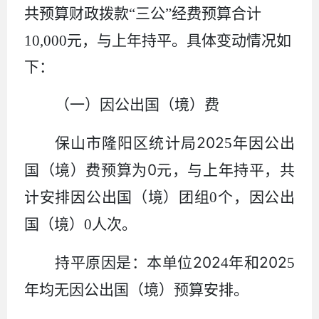
共预算财政拨款
“
三公
”
经费
预
算
合计
10,000
元，
与上年持平
。
具体变动情况如
下：
（一）因公出国（境）费
202
保山市隆阳区统计局
5
年因公出
0
国（境）费预算为
元，与上年持平，共
计安排因公出国（境）团组
0
个，因公出
国（境）
0
人次。
202
202
持平
原因是：
本单位
4
年和
5
年均无因公出国（境）预算安排。