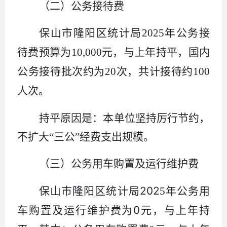
（二）公务接待费
保山市隆阳区统计局
2025
年公务接
待费预算
为
10,000
元，
与
上年
持平
，国内
公务接待批次约为
20
次，共计接待约
100
人次。
持平
原因
是
：
本单位坚持厉行节约，
不扩大“三公”经费支出规模。
（三）公务用车购置及运行维护费
202
保山市隆阳区统计局
5
年公务用
0
车购置及运行维护费为
元，与上年持