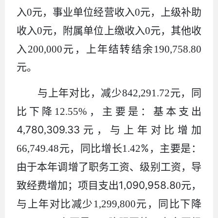
入
0
元，事业单位经营收入
0
元
，上级补助
收入
0
元
，附属单位上缴收入
0
元，其他收
入
200
,
000
元
，
上年结转结余
190,758.80
元。
与上年对比，减少
842,291.72
元，同
比下降
12.55%
，
主要是：基本支出
4
780
309.33
,
,
元，与上年对比增加
%
66,749.48
元，同比增长
1.42
，主要是：
由于本年调增了职务工资、级别工资，
导
1
090
958.8
致
经费增加；项目支出
,
,
0
元，
与上年对比
减少
1,299,800
元，同比
下降