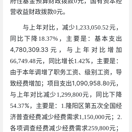
府性基金预算财政拨款
0
元，国有资本经
营收益财政拨款
0
元。
与上年对比，减少
1,233,050.52
元，
同比下降
18.37%
，
主要是：基本支出
4
780
309.33
,
,
元，与上年对比增加
%
66,749.48
元，同比增长
1.42
，主要是：
由于本年调增了职务工资、级别工资，
导
1
090
958.8
致
经费增加；项目支出
,
,
0
元，
与上年对比
减少
1,299,800
元，同比
下降
%
54.37
，主要
是：
1.
隆阳区第五次全国经
济普查经费
减少
经费需求
1,150,000
元
；
2.
各项调查经费减少
经费需求
259,800
元
；