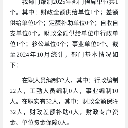
我部门编制
2025
年部门预算单位共
1
个。其中：财政全额供给单位
1
个；差额
供给单位
0
个；定额补助单位
0
个；自收自
支单位
0
个。财政全额供给单位中行政单
位
1
个；参公单位
0
个；事业单位
0
个。
截
至
2024
年
10
月统计，部门基本情况如
下：
在职人员编制
32
人，其中：行政编制
22
人，工勤人员编制
0
人，事业编制
10
人。在职实有
32
人，其中：财政全额保障
32
人，财政差额补助
0
人，财政专户资
金、单位资金保障
0
人。