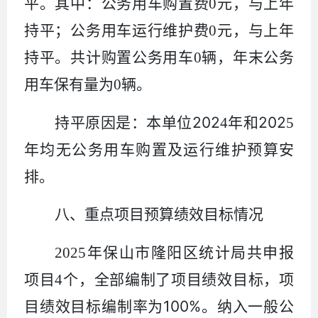
平。其中：公务用车购置费
0
元，与上年
持平；公务用车运行维护费
0
元，与上年
持平。共计购置公务用车
0
辆，年末公务
用车保有量为
0
辆。
202
202
持平
原因
是
：
本
单位
4
年和
5
年均无公务用车购置及运行维护预算安
排。
八、重点项目预算绩效目标情况
2025
年
保山市隆阳区统计局
共申报
项目
4
个，全部编制了项目绩效目标，项
100%
目绩效目标编制率为
。纳入一般公