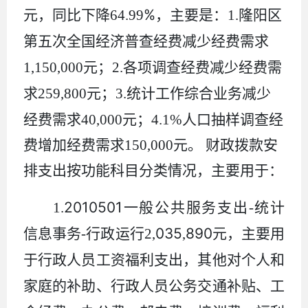
%
元，同比
下降
64.99
，主要
是：
1.
隆阳区
第五次全国经济普查经费
减少
经费需求
1,150,000
元
；
2.
各项调查经费减少
经费需
求
259,800
元
；
3.
统计工作综合业务减少
经费需求
40,000
元；
4.1%
人口抽样调查经
费增加经费需求
150,000
元。
财政拨款安
排支出按功能科目分类情况，主要用于：
2010501
1.
一般公共服务支出
-
统计
035
890
信息事务
-
行政运行
2
,
,
元，主要用
于行政人员工资福利支出，其他对个人和
家庭的补助、行政人员公务交通补贴、工