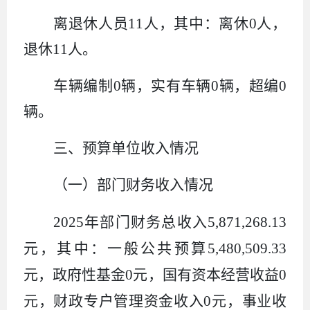
离退休人员
11
人，其中：离休
0
人，
退休
11
人。
车辆编制
0
辆，实有车辆
0
辆，超编
0
辆。
三、预算单位收入情况
（一）部门财务收入情况
2025
年部门财务总收入
5
,
871
,
268.13
元，其中：一般公共预算
5
,
480
,
509.33
元，政府性基金
0
元，国有资本经营
收益
0
元，
财政专户管理资金收入
0
元
，
事业收