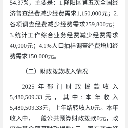
%
54.37
，主要
是：
1.
隆阳区第五次全国经
济普查经费
减少
经费需求
1,150,000
元
；
2.
各项调查经费减少
经费需求
259,800
元
；
3.
统计工作综合业务经费减少
经费需求
40,000
元；
4.1%
人口抽样调查经费增加经
费需求
150,000
元。
（二）财政拨款收入情况
2025
年部门财政拨款收入
5,480,509.33
元，其中
:
本年收入
5,480,509.33
元，上年结转收入
0
元。本年
收入中，一般公共预算财政拨款
0
元，政