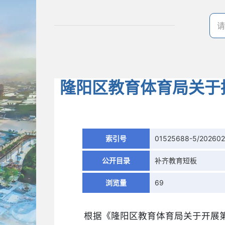
隆阳区教育体育局关于
索引号
01525688-5/20260
公开目录
补齐教育短板
浏览量
69
根据《隆阳区教育体育局关于开展