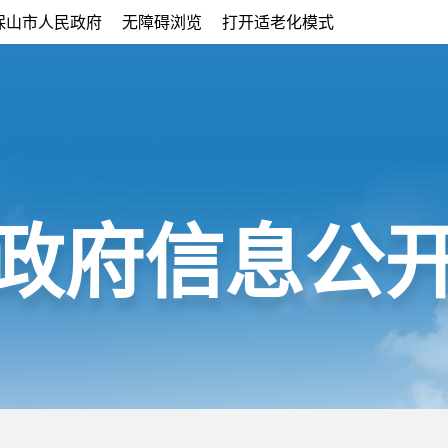
保山市人民政府
无障碍浏览
打开适老化模式
政府信息公