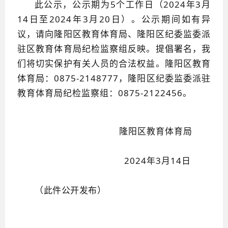
此公示，公示期为5个工作日（2024年3月
14日至2024年3月20日）。公示期间如有异
议，请向隆阳区教育体育局、隆阳区纪委监委派
驻区教育体育局纪检监察组反映。提倡署名，我
们将切实保护有关人员的合法权益。隆阳区教育
体育局：0875-2148777，隆阳区纪委监委派驻
教育体育局纪检监察组：0875-2122456。
隆阳区教育体育局
2024年3月14日
（此件公开发布）