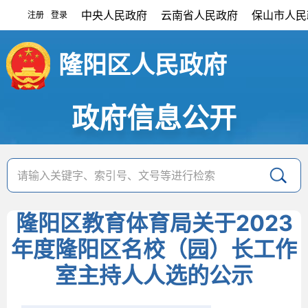
中央人民政府
云南省人民政府
保山市人民
注册
登录
|
隆阳区人民政府
政府信息公开
隆阳区教育体育局关于2023
年度隆阳区名校（园）长工作
室主持人人选的公示