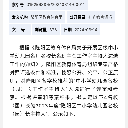
索引号
01525688-5/20240314-00011
发文机构
隆阳区教育体育局
公开目录
补齐教育短板
文 号
浏览量
373
日期
2024-03-14
根据《隆阳区教育体育局关于开展区级中小
学幼儿园名师名校长名班主任工作室主持人遴选
工作的通知》，隆阳区教育体育局组织专家严格
对照评选条件和标准，按照公开、公平、公正原
则，对隆阳区各学校推荐的“中小学幼儿园名校
（园）长工作室主持人”人选进行了评审和考
察。根据评审和考察结果，拟认定以下4名校
（园）长为2023年度“隆阳区中小学幼儿园名校
（园）长主持人”。公示如下：