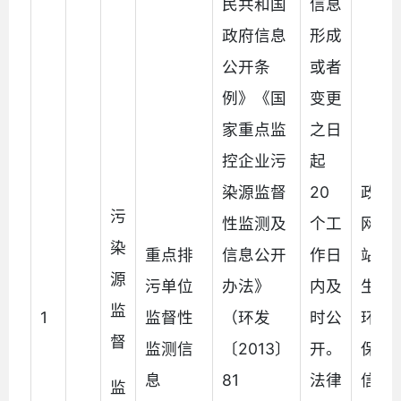
民共和国
信息
政府信息
形成
公开条
或者
例》《国
变更
家重点监
之日
控企业污
起
染源监督
20
政府
污
性监测及
个工
网
染
重点排
信息公开
作日
站、
源
污单位
办法》
内及
生态
监
1
监督性
（环发
时公
环境
督
监测信
〔2013〕
开。
保护
息
81
法律
信息
监