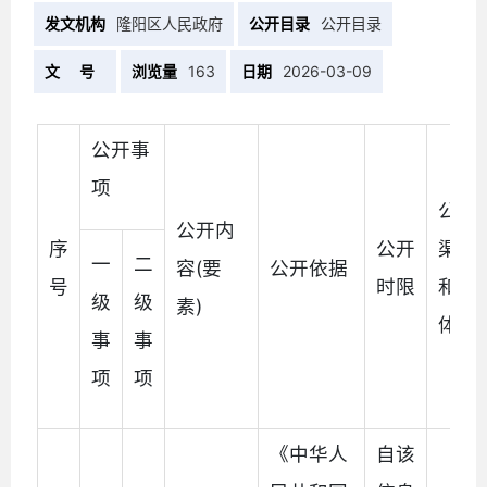
发文机构
隆阳区人民政府
公开目录
公开目录
文 号
浏览量
163
日期
2026-03-09
公开事
项
公开
公开内
序
公开
渠道
一
二
容(要
公开依据
号
时限
和载
级
级
素)
体
事
事
项
项
《中华人
自该