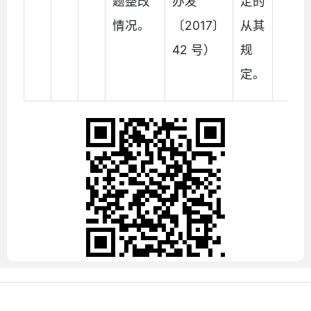
题整改
办发
定的
情况。
〔2017〕
从其
42 号）
规
定。