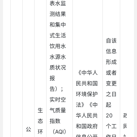
表水监
测结果
和集中
式生活
自该
饮用水
信息
水源水
形成
质状况
《中华人
或者
报
民共和国
变更
告）；
环境保护
之日
实时空
法》《中
起
生
气质量
华人民共
20
政府
态
指数
和国政府
个工
网
公
环
（AQI）
信息公开
作日
站、