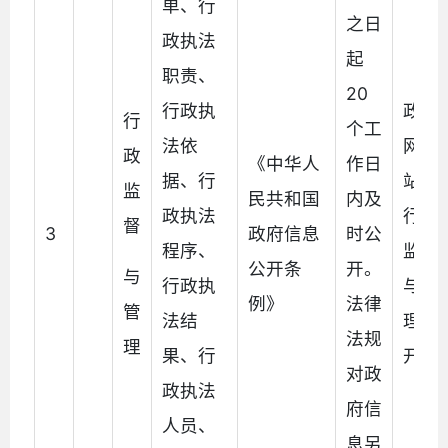
单、行
之日
政执法
起
职责、
20
行政执
政府
行
个工
法依
网
政
《中华人
作日
据、行
站、
监
民共和国
内及
政执法
行政
督
3
政府信息
时公
程序、
监督
公开条
开。
与
行政执
与管
例》
法律
管
法结
理公
法规
理
果、行
开栏
对政
政执法
府信
人员、
息另