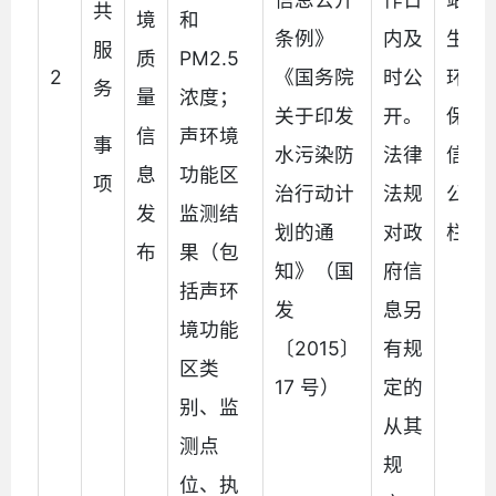
共
境
和
条例》
内及
生态
服
质
PM2.5
2
《国务院
时公
环境
务
量
浓度；
关于印发
开。
保护
信
声环境
事
水污染防
法律
信息
息
功能区
项
治行动计
法规
公开
发
监测结
划的通
对政
栏
布
果（包
知》（国
府信
括声环
发
息另
境功能
〔2015〕
有规
区类
17 号）
定的
别、监
从其
测点
规
位、执