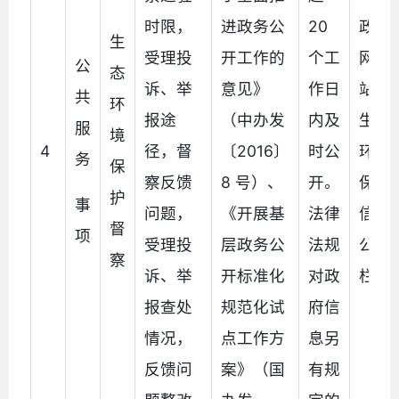
时限，
进政务公
20
政府
生
受理投
开工作的
个工
网
公
态
诉、举
意见》
作日
站、
共
环
报途
（中办发
内及
生态
服
境
4
径，督
〔2016〕
时公
环境
务
保
察反馈
8 号）、
开。
保护
护
事
问题，
《开展基
法律
信息
督
项
受理投
层政务公
法规
公开
察
诉、举
开标准化
对政
栏
报查处
规范化试
府信
情况，
点工作方
息另
反馈问
案》（国
有规