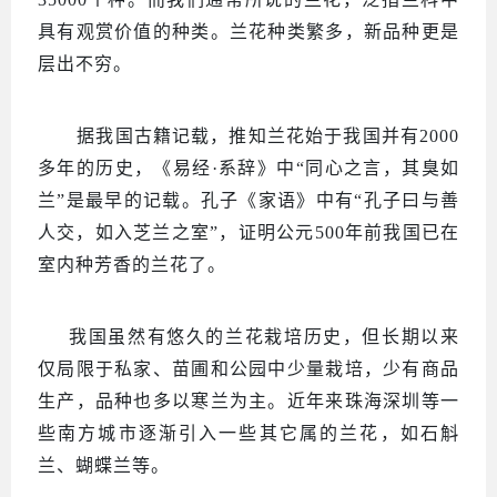
具有观赏价值的种类。兰花种类繁多，新品种更是
层出不穷。
据我国古籍记载，推知兰花始于我国并有
2000
多年的历史，《易经·系辞》中“同心之言，其臭如
兰”是最早的记载。孔子《家语》中有“孔子曰与善
人交，如入芝兰之室”，证明公元500年前我国已在
室内种芳香的兰花了。
我国虽然有悠久的兰花栽培历史，但长期以来
仅局限于私家、苗圃和公园中少量栽培，少有商品
生产，品种也多以寒兰为主。近年来珠海深圳等一
些南方城市逐渐引入一些其它属的兰花，如石斛
兰、蝴蝶兰等。