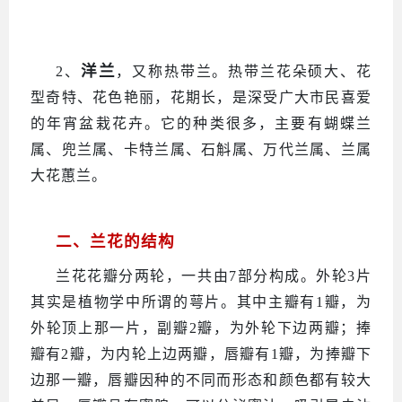
洋兰
2、
，又称热带兰。热带兰花朵硕大、花
型奇特、花色艳丽，花期长，是深受广大市民喜爱
的年宵盆栽花卉。它的种类很多，主要有蝴蝶兰
属、兜兰属、卡特兰属、石斛属、万代兰属、兰属
大花蕙兰。
二、兰花的结构
兰花花瓣分两轮，一共由
7部分构成。外轮3片
其实是植物学中所谓的萼片。其中主瓣有1瓣，为
外轮顶上那一片，副瓣2瓣，为外轮下边两瓣；捧
瓣有2瓣，为内轮上边两瓣，唇瓣有1瓣，为捧瓣下
边那一瓣，唇瓣因种的不同而形态和颜色都有较大