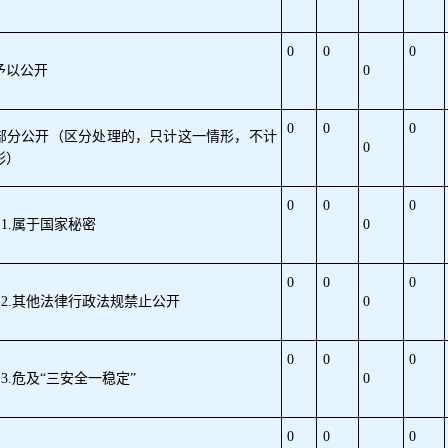
0
0
0
予以公开
0
0
0
0
部分公开（区分处理的，只计这一情形，不计
0
形）
0
0
0
1.属于国家秘密
0
0
0
0
2.其他法律行政法规禁止公开
0
0
0
0
3.危及“三安全一稳定”
0
0
0
0