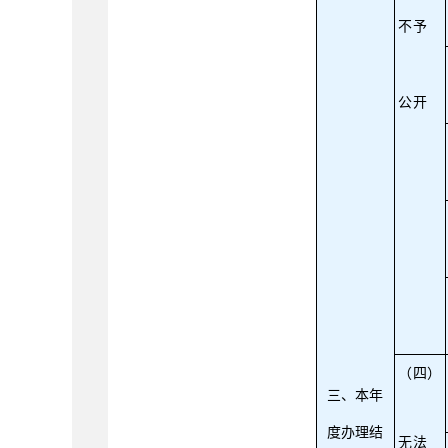
不予
公开
（四）
三、本年
度办理结
无法