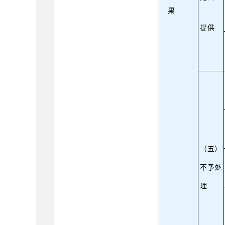
果
提供
（五）
不予处
理