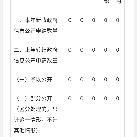
织
构
一、本年新收政府
0
0
0
0
0
0
信息公开申请数量
二、上年转结政府
0
0
0
0
0
0
信息公开申请数量
（一）予以公开
0
0
0
0
0
0
（二）部分公开
0
0
0
0
0
0
（区分处理的，只
计这一情形，不计
其他情形）