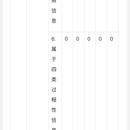
务
信
息
6.
0
0
0
0
0
0
属
于
四
类
过
程
性
信