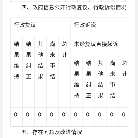
四、政府信息公开行政复议、行政诉讼情况
行政复议
行政诉讼
结
结
其
尚
总
未经复议直接起诉
果
果
他
未
计
结
结
其
尚
总
维
纠
结
审
果
果
他
未
计
持
正
果
结
维
纠
结
审
持
正
果
结
0
0
0
0
0
0
0
0
0
0
0
五、存在问题及改进情况