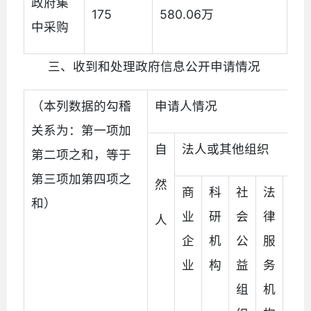
政府集
175
580.06万
中采购
三、收到和处理政府信息公开申请情况
（本列数据的勾稽
申请人情况
关系为：第一项加
自
法人或其他组织
第二项之和，等于
第三项加第四项之
然
商
科
社
法
其
和）
业
研
会
律
他
人
企
机
公
服
业
构
益
务
组
机