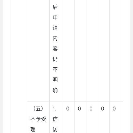
后
申
请
内
容
仍
不
明
确
（五）
1.
0
0
0
0
0
0
不予受
信
理
访