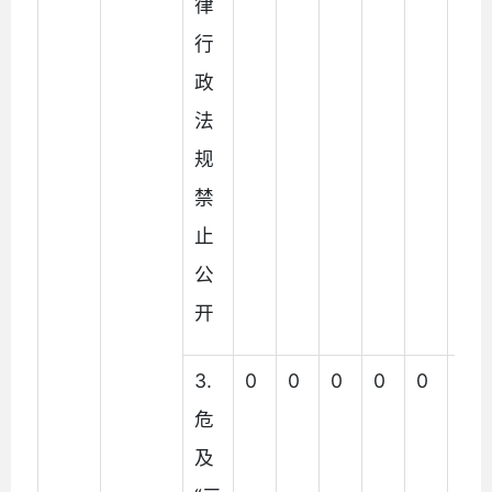
律
行
政
法
规
禁
止
公
开
3.
0
0
0
0
0
0
危
及