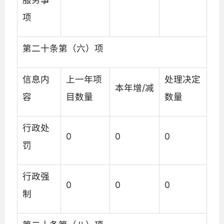
项
第二十条第（六）项
信息内
上一年项
处理决定
本年增/减
容
目数量
数量
行政处
0
0
0
罚
行政强
0
0
0
制