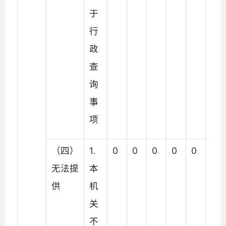
于
行
政
查
询
事
项
（四）
1.
0
0
0
0
0
0
无法提
本
供
机
关
不