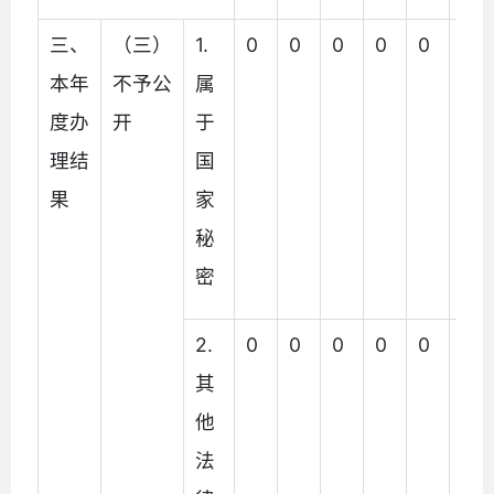
三、
（三）
1.
0
0
0
0
0
0
本年
不予公
属
度办
开
于
理结
国
果
家
秘
密
2.
0
0
0
0
0
0
其
他
法