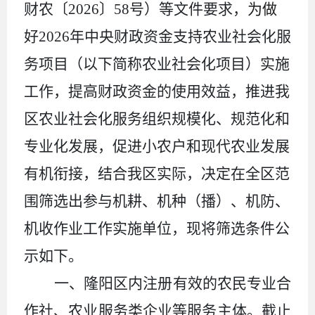
财农〔
202
6
〕
58
号
）
等
文件要求
，
为做
好
202
6
年中央
财政
资金
支持农业
社会化服
务项目
（以下简称农业社会化项目）
实施
工作
，
提高财政资金的使用效益，推进我
区农业社会化服务组织规模化、规范化和
专业化发展，促进小农户和现代农业发展
有机衔接，结合我区实际，决定在全区范
围筛选出参与机耕、机种（播）、机防、
机收作业工作实施单位，现将筛选条件公
示如下。
一、
隆阳区内注册有效的农民专业合
作社、农业服务类企业等服务主体。截止