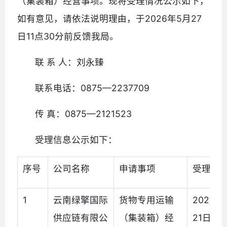
（集装箱）经营事项。现将受理情况公示如下，
如有意见，请依法说明理由，于2026年5月27
日11点30分前反馈我局。
联 系 人：刘永臻
联系电话：0875—2237709
传 真：0875—2121523
受理信息公示如下：
序号
公司名称
申请事项
受理日
1
云南绿擎国际
货物专用运输
2026年
供应链有限公
（集装箱）经
21日