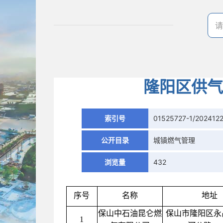
隆阳区供气
索引号
01525727-1/202412
公开目录
城镇燃气管理
浏览量
432
序号
名称
地址
保山中石油昆仑燃
保山市隆阳区永
1