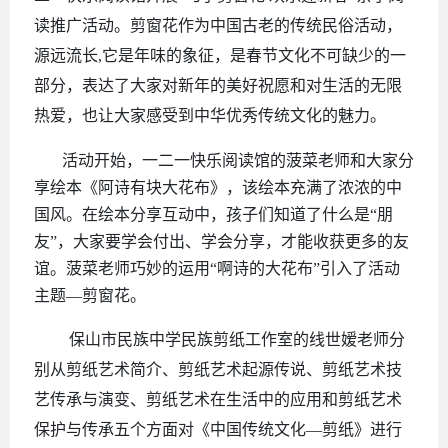
读推广活动。剪窗花作为中国古老的传统民俗活动，
源远流长,它是年味的象征，是春节文化不可缺少的一
部分，表达了大家对新年的美好祝愿和对生活的无限
热爱，也让大家感受到中华优秀传统文化的魅力。
活动开始，一二一快乐阅读馆的菠菜老师和大家分
享绘本《阿诗有块大花布》，该绘本充满了浓浓的中
国风。在绘本分享互动中，孩子们知道了什么是
“朋
友”，大家要学会付出、学会分享，才能收获更多的友
谊。菠菜老师巧妙的运用“啊诗的大花布”引入了活动
主题—剪窗花。
保山市民族中学民族剪纸工作室的线世嫒老师分
别从剪纸艺术简介、剪纸艺术起源传说、剪纸艺术技
艺传承与演变、剪纸艺术在生活中的应用和剪纸艺术
保护与传承五个方面对《中国传统文化
—剪纸》进行