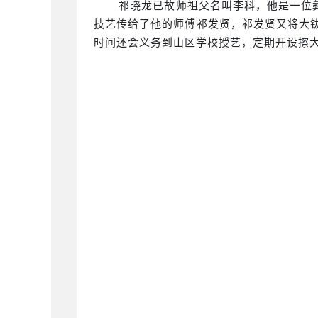
祁晓龙已故师祖父名叫李科，他是一位
技艺传给了他的师傅祁发贤，祁发贤又将大钹
时间还会义务到山区学校授艺，定期开设擦