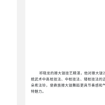
祁晓龙的擦大钹技艺精湛，他对擦大钹
统武术中高桩技法、中桩技法、矮桩技法的
朵希法铃，使彝族擦大钹舞蹈更具节奏感和
特魅力。