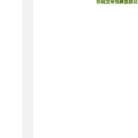
祁晓龙带领彝族群众