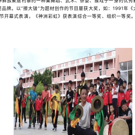
一带彝族聚居村寨的一种集舞蹈、武术、杂耍、猴戏于一身的优秀
品牌。以“擦大钹”为题材创作的节目屡获大奖，如：1991年
术节开幕式表演，《神洲彩虹》获表演综合一等奖、组织一等奖。