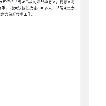
技艺传给祁晓龙已故的师爷杨恩义，杨恩义将
承， 擦大钹技艺授徒300多人，祁晓龙空余
遗余力做好传承工作。