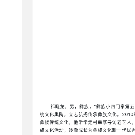
祁晓龙，男，彝族，“彝族小四门拳第五
统文化熏陶，立志弘扬传承彝族文化。201
彝族传统文化，他常常走村串寨寻访老艺人，
族文化活动，逐渐成长为彝族文化新一代优