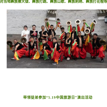
对当地彝族擦大钹、彝族打跳、彝族山歌、彝族刺绣、彝族打花棍
带领徒弟参加“5.19中国旅游日”演出活动