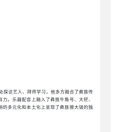
处探访艺人、拜师学习，他多方融合了彝族传
有力。乐器配音上融入了彝族牛角号、大铓、
响的多元化和本土化上呈现了彝族擦大钹的独