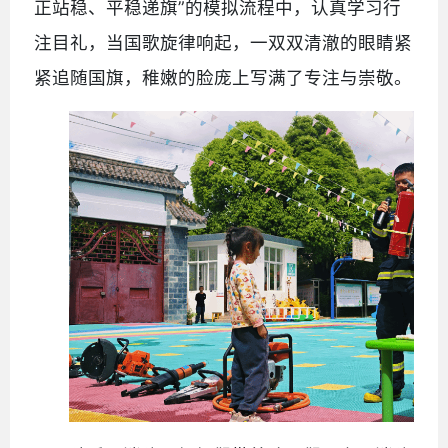
正站稳、平稳递旗”的模拟流程中，认真学习行
注目礼，当国歌旋律响起，一双双清澈的眼睛紧
紧追随国旗，稚嫩的脸庞上写满了专注与崇敬。