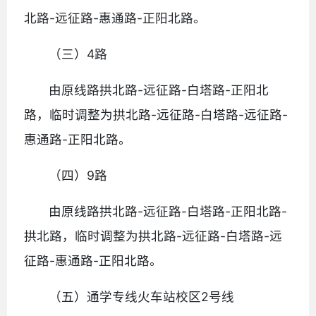
北路-远征路-惠通路-正阳北路。
（三）4路
由原线路拱北路-远征路-白塔路-正阳北
路，临时调整为拱北路-远征路-白塔路-远征路-
惠通路-正阳北路。
（四）9路
由原线路拱北路-远征路-白塔路-正阳北路-
拱北路，临时调整为拱北路-远征路-白塔路-远
征路-惠通路-正阳北路。
（五）通学专线火车站校区2号线