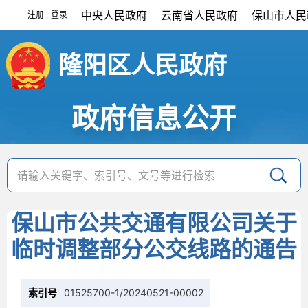
中央人民政府
云南省人民政府
保山市人民
注册
登录
|
隆阳区人民政府
政府信息公开
保山市公共交通有限公司关于
临时调整部分公交线路的通告
索引号
01525700-1/20240521-00002