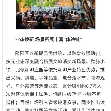
业态焕新 场景拓展丰富“体验链”
隆阳区以新提质优供给，以融增效强动能，
多元业态深度融合拓展文旅消费新场景。勐赫小
镇、比顿咖啡庄园等依托咖啡产业特色优势，推
出采摘、烘焙、手冲品鉴、电音泼水节、花海观
光、户外露营等潮流业态，累计吸引约6.7万人
次游客体验保山咖香，“咖啡+旅游”产业链不断
延伸；吾悦广场引入省级轮滑赛事，同步推出泼
水互动、篝火打跳等文旅活动，累计引流达16.9