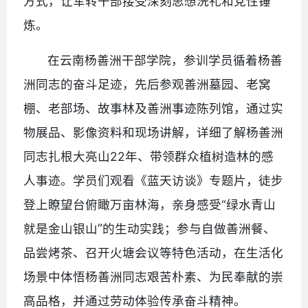
方式，让军转干部接受深刻思想洗礼和党性锤
炼。
在云南杨善洲干部学院，参训学员循着杨善
洲同志的奋斗足迹，先后参观善洲墓园、老窝
棚、老部场、故事林及善洲事迹陈列馆，通过实
物展品、影像资料和现场讲解，详细了解杨善洲
同志扎根大亮山22年、带领群众植树造林的感
人事迹。学员们观看《蓝天访谈》专题片，徒步
登上瞭望台俯瞰万亩林海，亲身感受“绿水青山
”
就是金山银山
的生动实践；参与自做善洲餐、
品尝烤茶、召开火塘会议等特色活动，在生活化
场景中体悟杨善洲同志艰苦朴素、为民奉献的崇
高品格，并通过劳动体验传承奋斗精神。