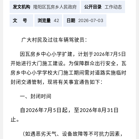
发文机构
隆阳区瓦房乡人民政府
公开目录
工作动态
文 号
浏览量
42
日期
2026-07-03
广大村民及过往车辆驾驶员：
因瓦房乡中心小学扩建，计划于
年
月
日
2026
7
5
开始进行大门施工建设。为保障群众出行安全，瓦
房乡中心小学学校大门施工期间需对道路实施临时
封闭交通管制，现将有关事宜通告如下：
一、封闭时间
自
年
月
日起，至
年
月
日
2026
7
5
2026
8
31
止。
（如遇恶劣天气、设备故障等不可抗力因素，